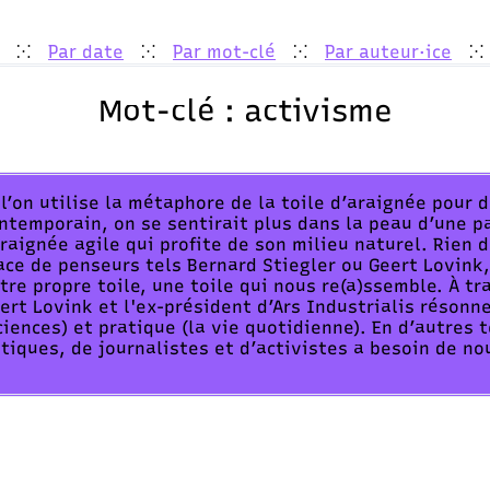
Par date
Par mot-clé
Par auteur·ice
⁙
⁙
⁙
⁙
Mot-clé :
activisme
 l’on utilise la métaphore de la toile d’araignée pour
ntemporain, on se sentirait plus dans la peau d’une p
araignée agile qui profite de son milieu naturel. Rien 
ace de penseurs tels Bernard Stiegler ou Geert Lovink,
tre propre toile, une toile qui nous re(a)ssemble. À tr
ert Lovink et l'ex-président d’Ars Industrialis résonn
ciences) et pratique (la vie quotidienne). En d’autres t
itiques, de journalistes et d’activistes a besoin de 