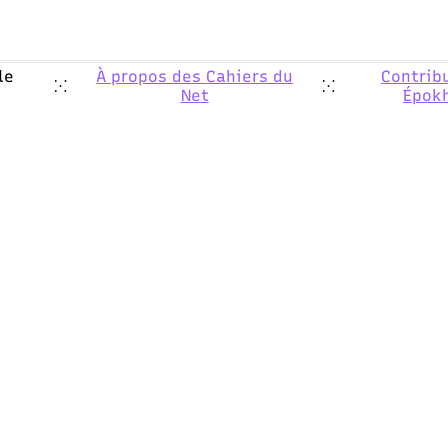
le
À propos des Cahiers du
Contrib
⁙
⁙
Net
Épok