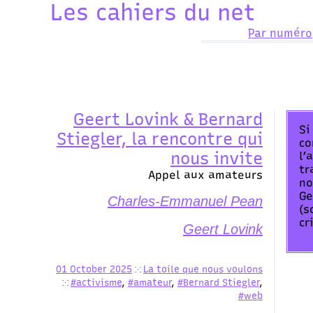
Les cahiers du net
Par numéro
Geert Lovink & Bernard
Si
Stiegler, la rencontre qui
co
nous invite
l’
tr
Appel aux amateurs
no
Ge
Charles-Emmanuel Pean
(s
cr
Geert Lovink
01 October 2025
La toile que nous voulons
⁙
#activisme
,
#amateur
,
#Bernard Stiegler
,
⁙
#web