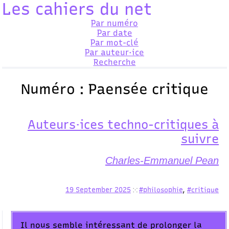
Les cahiers du net
Par numéro
Par date
Par mot-clé
Par auteur·ice
Recherche
Numéro :
Paensée critique
Auteurs·ices techno-critiques à
suivre
Charles-Emmanuel Pean
19 September 2025
#philosophie
,
#critique
⁙
Il nous semble intéressant de prolonger la