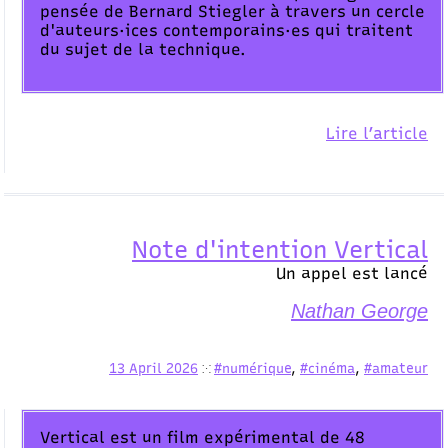
pensée de Bernard Stiegler à travers un cercle
d'auteurs·ices contemporains·es qui traitent
du sujet de la technique.
Lire l’article
Note d'intention Vertical
Un appel est lancé
Nathan George
13 April 2026
#numérique
,
#cinéma
,
#amateur
⁙
Vertical est un film expérimental de 48